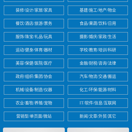
装修/设计/家居/家具
基建/施工/地产/物业
餐饮/酒店/旅游/票务
食品/果蔬/饮料/日用
服饰/珠宝/礼品/玩具
摄影/婚庆/家政/生活
运动/健身/体育/器材
学校/教育/培训/科研
美容/保健/医院/医疗
金融/财税/咨询/法律
政府/组织/集团/协会
汽车/物流/交通/搬运
机械/设备/制造/仪器
化工/环保/能源/材料
农业/畜牧/养殖/宠物
IT/软件/信息/互联网
营销型/单页面/微站
新闻/文章/外贸/其它